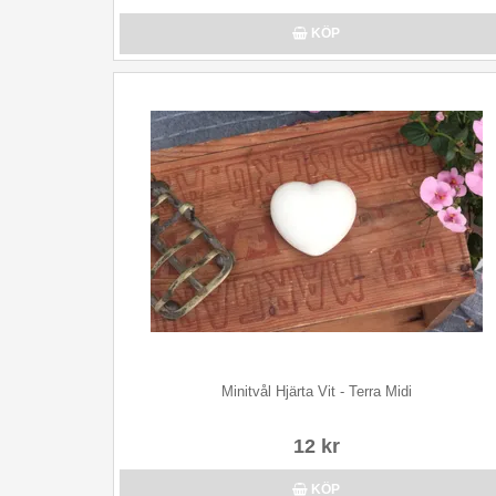
KÖP
Minitvål Hjärta Vit - Terra Midi
12 kr
KÖP