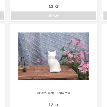
12 kr
KÖP
Minitvål Katt - Terra Midi
12 kr