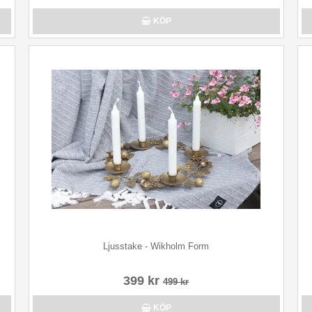
KÖP
Ljusstake - Wikholm Form
399 kr
499 kr
KÖP