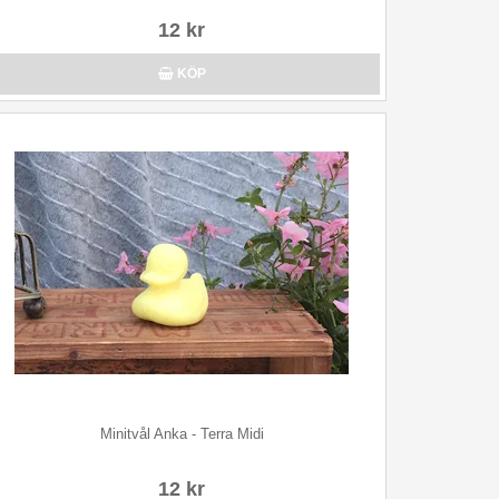
12 kr
KÖP
Minitvål Anka - Terra Midi
12 kr