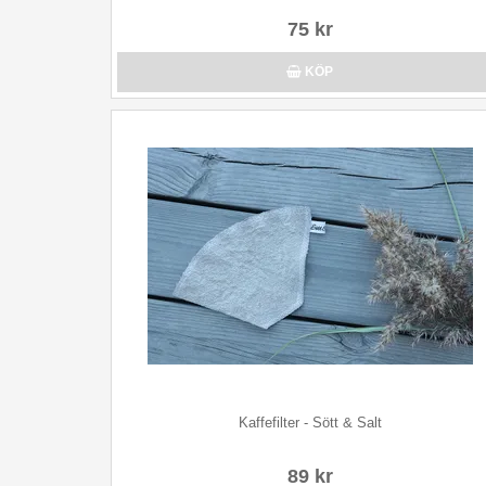
75 kr
KÖP
Kaffefilter - Sött & Salt
89 kr