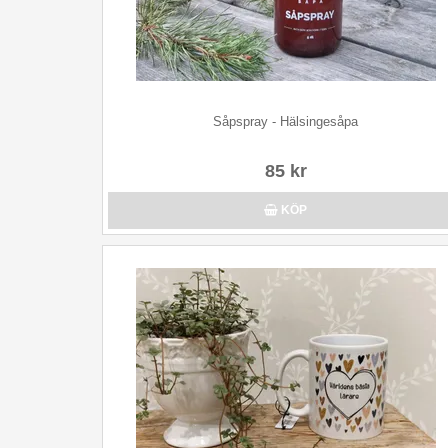
Såpspray - Hälsingesåpa
85 kr
KÖP