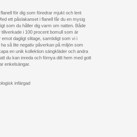
 flanell för dig som föredrar mjukt och lent
Med ett påslakanset i flanell får du en mysig
igt som du håller dig varm om natten. Både
 tillverkade i 100 procent bomull som är
 emot dagligt slitage, samtidigt som vi i
t ha så lite negativ påverkan på miljön som
skapa en unik kollektion sängkläder och andra
att du kan inreda och förnya ditt hem med gott
r enkelsängar.
ologisk infärgad