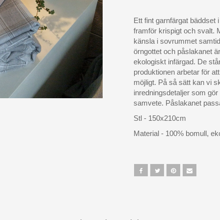
Ett fint garnfärgat bäddset i
framför krispigt och svalt. 
känsla i sovrummet samtid
örngottet och påslakanet är
ekologiskt infärgad. De står
produktionen arbetar för at
möjligt. På så sätt kan vi 
inredningsdetaljer som gör 
samvete. Påslakanet passa
Stl - 150x210cm
Material - 100% bomull, ek