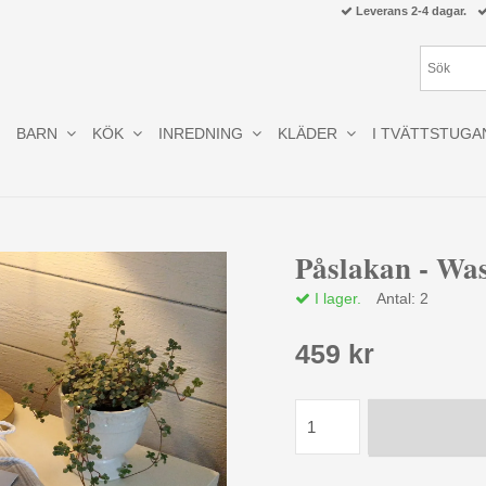
Leverans 2-4 dagar.
BARN
KÖK
INREDNING
KLÄDER
I TVÄTTSTUGA
Påslakan - Was
I lager.
Antal:
2
459 kr