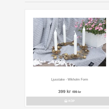
Ljusstake - Wikholm Form
399 kr
499 kr
KÖP