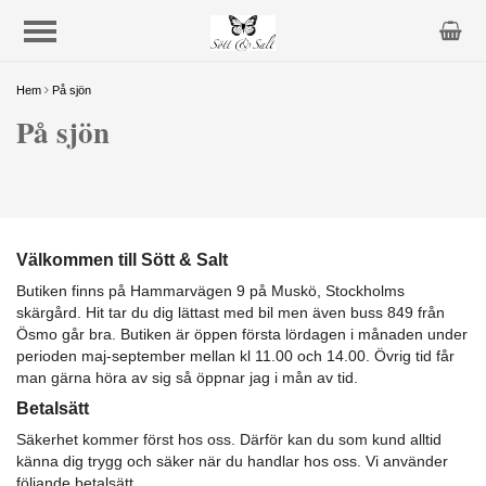
Hem
På sjön
På sjön
Välkommen till Sött & Salt
Butiken finns på Hammarvägen 9 på Muskö, Stockholms
skärgård. Hit tar du dig lättast med bil men även buss 849 från
Ösmo går bra. Butiken är öppen första lördagen i månaden under
perioden maj-september mellan kl 11.00 och 14.00. Övrig tid får
man gärna höra av sig så öppnar jag i mån av tid.
Betalsätt
Säkerhet kommer först hos oss. Därför kan du som kund alltid
känna dig trygg och säker när du handlar hos oss. Vi använder
följande betalsätt.