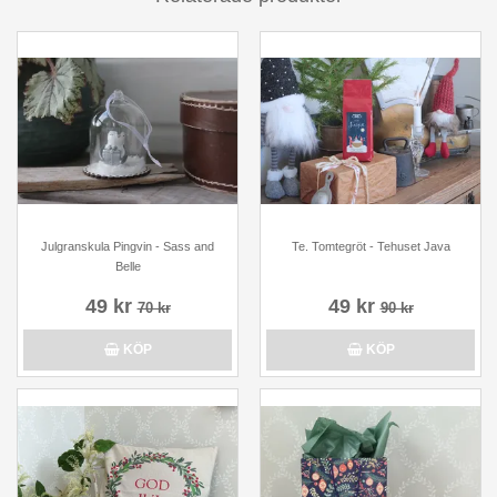
Julgranskula Pingvin - Sass and
Te. Tomtegröt - Tehuset Java
Belle
49 kr
49 kr
70 kr
90 kr
KÖP
KÖP