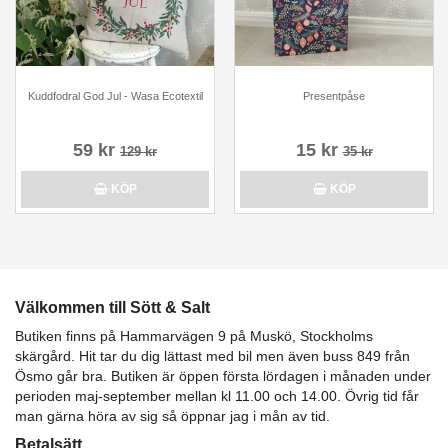
Kuddfodral God Jul - Wasa Ecotextil
Presentpåse
59 kr
15 kr
129 kr
35 kr
KÖP
KÖP
Välkommen till Sött & Salt
Butiken finns på Hammarvägen 9 på Muskö, Stockholms
skärgård. Hit tar du dig lättast med bil men även buss 849 från
Ösmo går bra. Butiken är öppen första lördagen i månaden under
perioden maj-september mellan kl 11.00 och 14.00. Övrig tid får
man gärna höra av sig så öppnar jag i mån av tid.
Betalsätt