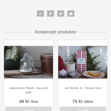
Relaterade produkter
Julgranskula Pingvin - Sass and
Jul i Bersån, te - Tehuset Java
Belle
49 kr
75 kr
70 kr
129 kr