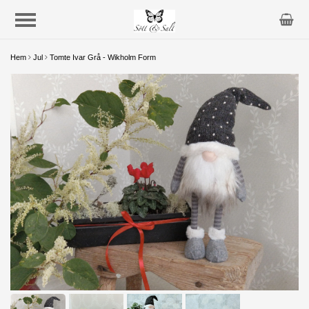
Hem
Jul
Tomte Ivar Grå - Wikholm Form