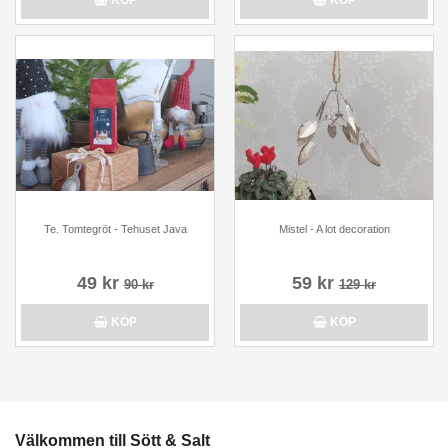
KÖP
KÖP
Te. Tomtegröt - Tehuset Java
Mistel - A lot decoration
49 kr
59 kr
90 kr
129 kr
KÖP
KÖP
Välkommen till Sött & Salt