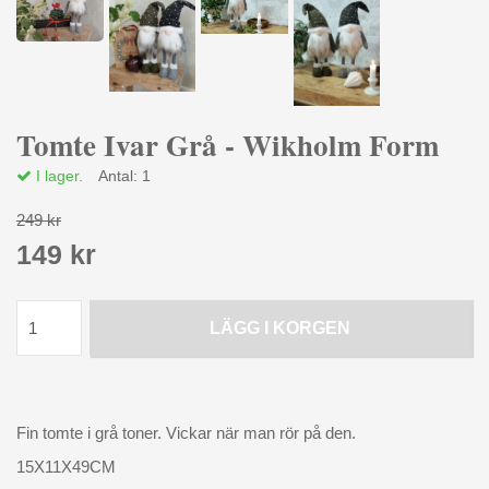
Tomte Ivar Grå - Wikholm Form
I lager.
Antal:
1
249 kr
149 kr
LÄGG I KORGEN
Fin tomte i grå toner. Vickar när man rör på den.
15X11X49CM