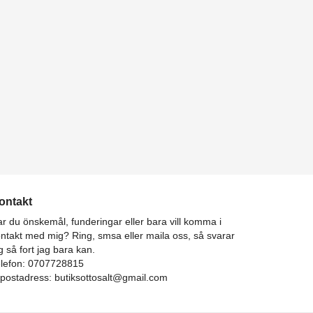
ontakt
r du önskemål, funderingar eller bara vill komma i
ntakt med mig? Ring, smsa eller maila oss, så svarar
g så fort jag bara kan.
elefon: 0707728815
-postadress:
butiksottosalt@gmail.com