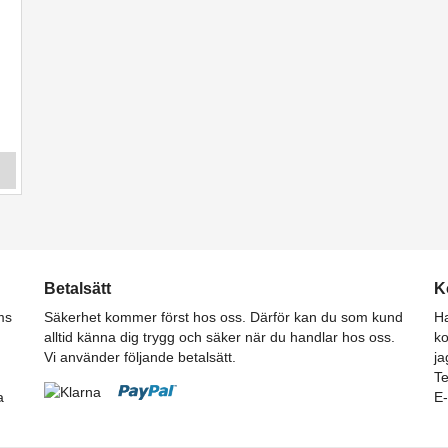
Betalsätt
K
ms
Säkerhet kommer först hos oss. Därför kan du som kund
Ha
alltid känna dig trygg och säker när du handlar hos oss.
ko
Vi använder följande betalsätt.
ja
T
a
E