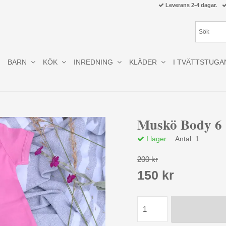
Leverans 2-4 dagar.
BARN
KÖK
INREDNING
KLÄDER
I TVÄTTSTUGA
Muskö Body 6 
I lager.
Antal:
1
200 kr
150 kr