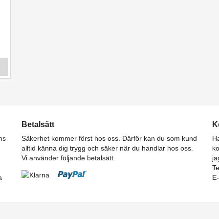
Betalsätt
K
ms
Säkerhet kommer först hos oss. Därför kan du som kund
Ha
alltid känna dig trygg och säker när du handlar hos oss.
ko
Vi använder följande betalsätt.
ja
T
a
E