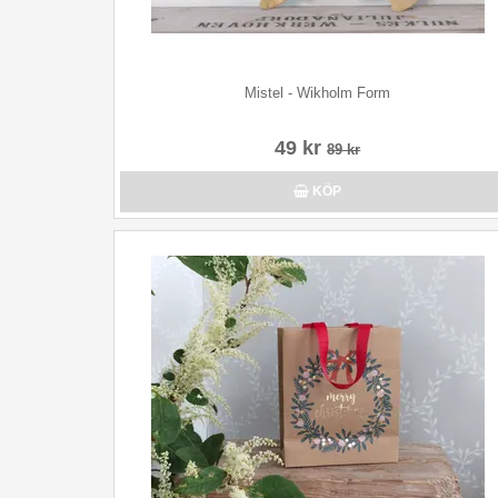
Mistel - Wikholm Form
49 kr
89 kr
KÖP