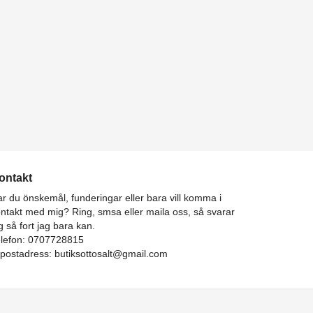
ontakt
r du önskemål, funderingar eller bara vill komma i
ntakt med mig? Ring, smsa eller maila oss, så svarar
g så fort jag bara kan.
elefon: 0707728815
-postadress:
butiksottosalt@gmail.com