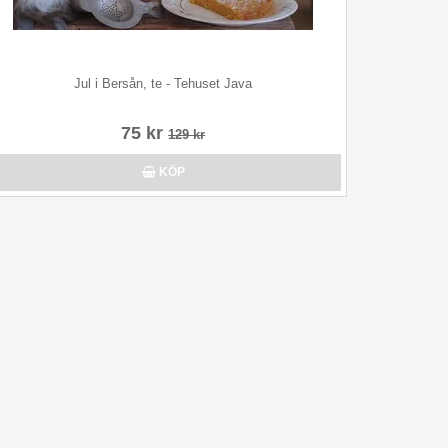
Jul i Bersån, te - Tehuset Java
75 kr
129 kr
KÖP