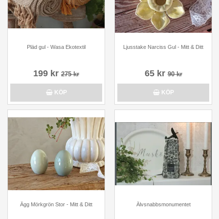
Pläd gul - Wasa Ekotextil
Ljusstake Narciss Gul - Mitt & Ditt
199 kr
65 kr
275 kr
90 kr
KÖP
KÖP
Ägg Mörkgrön Stor - Mitt & Ditt
Älvsnabbsmonumentet