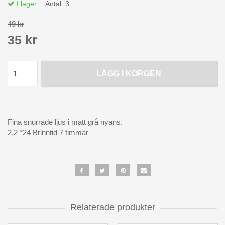
I lager.
Antal:
3
49 kr
35 kr
LÄGG I KORGEN
Fina snurrade ljus i matt grå nyans.
2,2 *24 Brinntid 7 timmar
Relaterade produkter