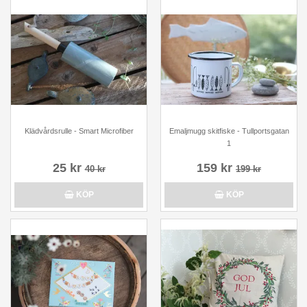
Klädvårdsrulle - Smart Microfiber
Emaljmugg skitfiske - Tullportsgatan
1
25 kr
159 kr
40 kr
199 kr
KÖP
KÖP