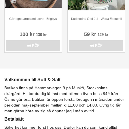
Gör egna armband Love - Brigbys
Kuddfodral God Jul - Wasa Ecotextil
100 kr
59 kr
130 kr
129 kr
KÖP
KÖP
Välkommen till Sött & Salt
Butiken finns på Hammarvägen 9 på Muskö, Stockholms
skärgård. Hit tar du dig lättast med bil men även buss 849 från
Ösmo går bra. Butiken är öppen första lördagen i månaden under
perioden maj-september mellan kl 11.00 och 14.00. Övrig tid får
man gärna höra av sig så öppnar jag i mån av tid.
Betalsätt
Säkerhet kommer först hos oss. Därför kan du som kund alltid