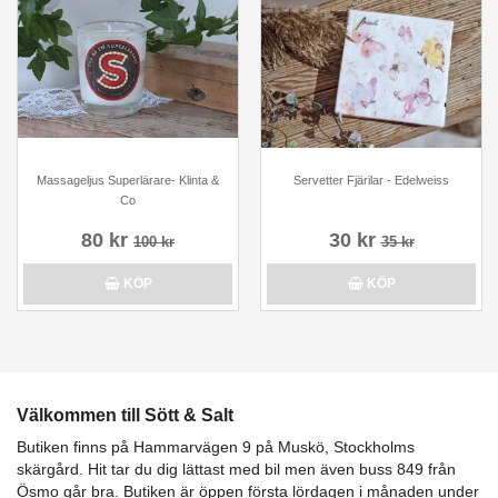
Massageljus Superlärare- Klinta &
Servetter Fjärilar - Edelweiss
Co
80 kr
30 kr
100 kr
35 kr
KÖP
KÖP
Välkommen till Sött & Salt
Butiken finns på Hammarvägen 9 på Muskö, Stockholms
skärgård. Hit tar du dig lättast med bil men även buss 849 från
Ösmo går bra. Butiken är öppen första lördagen i månaden under