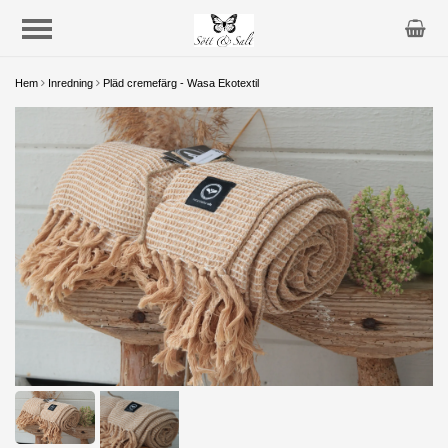
Hem
Inredning
Pläd cremefärg - Wasa Ekotextil