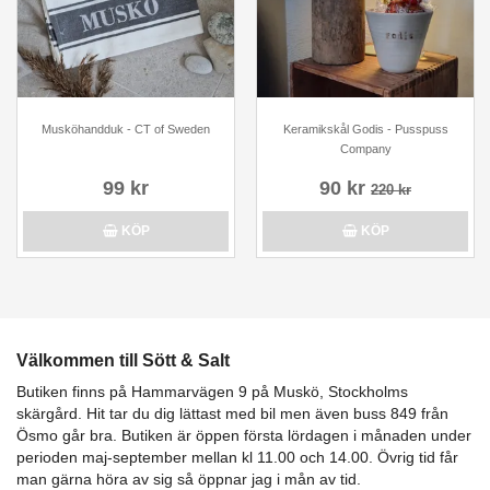
Musköhandduk - CT of Sweden
Keramikskål Godis - Pusspuss
Company
99 kr
90 kr
220 kr
KÖP
KÖP
Välkommen till Sött & Salt
Butiken finns på Hammarvägen 9 på Muskö, Stockholms
skärgård. Hit tar du dig lättast med bil men även buss 849 från
Ösmo går bra. Butiken är öppen första lördagen i månaden under
perioden maj-september mellan kl 11.00 och 14.00. Övrig tid får
man gärna höra av sig så öppnar jag i mån av tid.