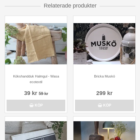
Relaterade produkter
Kökshandduk Halmgul - Wasa
Bricka Muskö
ecotextil
39 kr
299 kr
59 kr
KÖP
KÖP