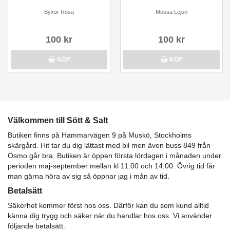
Byxor Rosa
Mössa Lejon
100 kr
100 kr
KÖP
KÖP
Välkommen till Sött & Salt
Butiken finns på Hammarvägen 9 på Muskö, Stockholms
skärgård. Hit tar du dig lättast med bil men även buss 849 från
Ösmo går bra. Butiken är öppen första lördagen i månaden under
perioden maj-september mellan kl 11.00 och 14.00. Övrig tid får
man gärna höra av sig så öppnar jag i mån av tid.
Betalsätt
Säkerhet kommer först hos oss. Därför kan du som kund alltid
känna dig trygg och säker när du handlar hos oss. Vi använder
följande betalsätt.