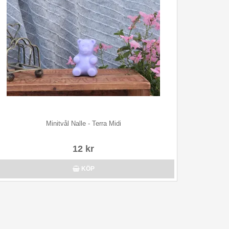
Minitvål Nalle - Terra Midi
12 kr
KÖP