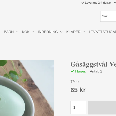
Leverans 2-4 dagar.
BARN
KÖK
INREDNING
KLÄDER
I TVÄTTSTUGA
Gåsäggstvål Ve
I lager.
Antal:
2
79 kr
65 kr