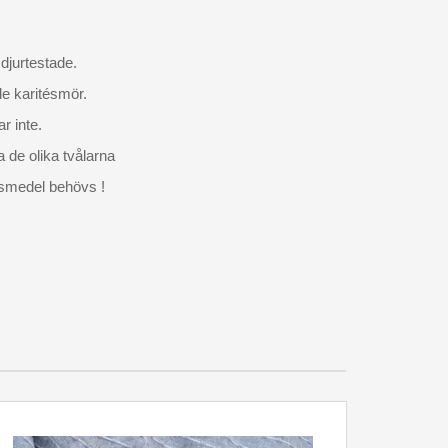
j djurtestade.
de karitésmör.
ar inte.
la de olika tvålarna
gsmedel behövs !