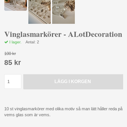
Vinglasmarkörer - ALotDecoration
I lager.
Antal:
2
100 kr
85 kr
LÄGG I KORGEN
10 st vinglasmarkörer med olika motiv så man lätt håller reda på
vems glas som är vems.