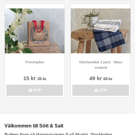
Presentpåse
Kökshandduk 2-pack - Wasa
ecotextil
15 kr
49 kr
35 kr
65 kr
KÖP
KÖP
Välkommen till Sött & Salt
Butiken finns på Hammarvägen 9 på Muskö, Stockholms