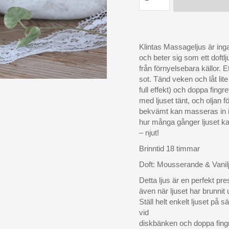
Klintas Massageljus är ing
och beter sig som ett doftl
från förnyelsebara källor. 
sot. Tänd veken och låt lit
full effekt) och doppa fingr
med ljuset tänt, och oljan f
bekvämt kan masseras in i
hur många gånger ljuset ka
– njut!
Brinntid 18 timmar
Doft: Mousserande & Vanil
Detta ljus är en perfekt p
även när ljuset har brunnit
Ställ helt enkelt ljuset på
vid
diskbänken och doppa fingr