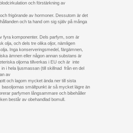
lodcirkulation och förstärkning av
 och frigörande av hormoner. Dessutom är det
förhållanden och ta hand om sig själv på många
 av fyra komponenter. Dels parfym, som är
sk olja, och dels tre olika oljor, nämligen
solja. Inga konserveringsmedel, färgämnen,
liska ämnen eller någon annan substans är
e eteriska oljorna tillverkas i EU och är inte
in i hela ljusmassan (till skillnad från en del
tan av
ott och lagom mycket ända ner till sista
 basoljornas smältpunkt är så mycket lägre än
orerar parfymen långsammare och bibehåller
Veken består av obehandlad bomull.