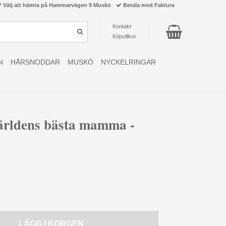
Välj att hämta på Hammarvägen 9 Muskö
Betala med Faktura
Kontakt
Köpvillkor
N
HÅRSNODDAR
MUSKÖ
NYCKELRINGAR
ärldens bästa mamma -
LÄGG I KORGEN