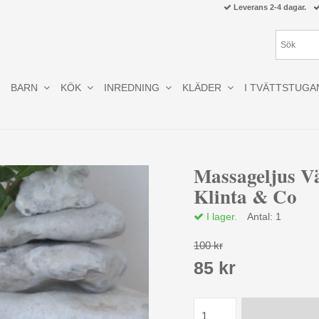
Leverans 2-4 dagar.
BARN
KÖK
INREDNING
KLÄDER
I TVÄTTSTUGA
Massageljus V
Klinta & Co
I lager.
Antal:
1
100 kr
85 kr