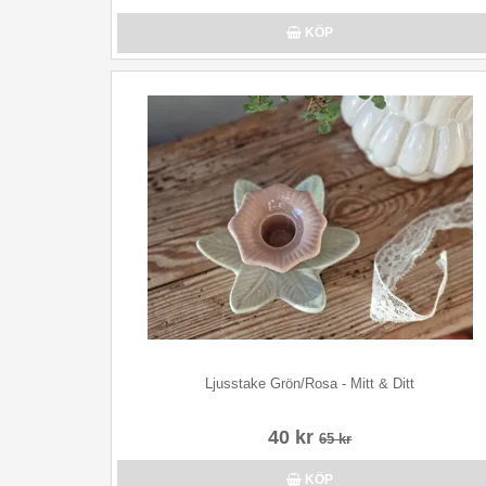
KÖP
Ljusstake Grön/Rosa - Mitt & Ditt
40 kr
65 kr
KÖP