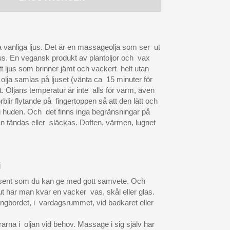
a vanliga ljus. Det är en massageolja som ser ut
jus. En vegansk produkt av plantoljor och vax
Ett ljus som brinner jämt och vackert helt utan
e olja samlas på ljuset (vänta ca 15 minuter för
et. Oljans temperatur är inte alls för varm, även
örblir flytande på fingertoppen så att den lätt och
 huden. Och det finns inga begränsningar på
n tändas eller släckas. Doften, värmen, lugnet
j
resent som du kan ge med gott samvete. Och
 ut har man kvar en vacker vas, skål eller glas.
 sängbordet, i vardagsrummet, vid badkaret eller
arna i oljan vid behov. Massage i sig själv har