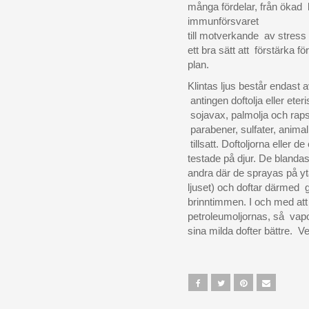
många fördelar, från ökad b
immunförsvaret
till motverkande av stress
ett bra sätt att förstärka 
plan.
Klintas ljus består endast
antingen doftolja eller eteri
sojavax, palmolja och rap
parabener, sulfater, anima
tillsatt. Doftoljorna eller d
testade på djur. De blandas 
andra där de sprayas på y
ljuset) och doftar därmed g
brinntimmen. I och med att
petroleumoljornas, så vap
sina milda dofter bättre. 